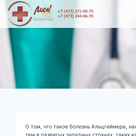
Перейти
к
содержимому
О том, что такое болезнь Альцгеймера, н
тем в развитых западных странах, таких к