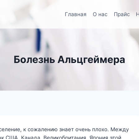
Главная
О нас
Прайс
Н
Болезнь Альцгеймера
аселение, к сожалению знает очень плохо. Между
ак США, Канада, Великобритания, Япония этой